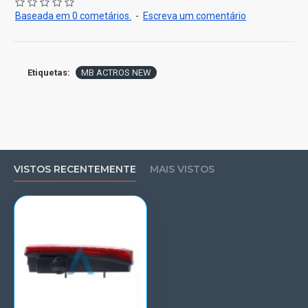
Baseada em 0 cometários.
-
Escreva um comentário
Etiquetas:
MB ACTROS NEW
VISTOS RECENTEMENTE
MAIS VISTOS