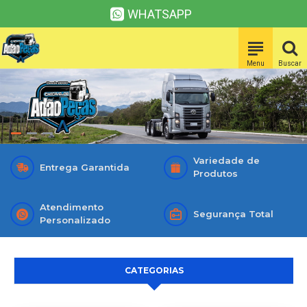
WHATSAPP
Variedade de
Entrega Garantida
Produtos
Atendimento
Segurança Total
Personalizado
CATEGORIAS