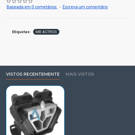
SUGESTÃO REI: SUBSTITUIR OS DOIS COXINS (LADO
Baseada em 0 cometários.
-
Escreva um comentário
DIREITO E LADO ESQUERDO)
Etiquetas:
MB ACTROS
VISTOS RECENTEMENTE
MAIS VISTOS