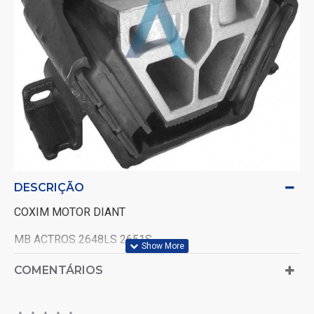
DESCRIÇÃO
COXIM MOTOR DIANT
MB ACTROS 2648LS 2651S
LADO LD
COMENTÁRIOS
9612419813/R-3534