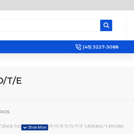
(45) 3227-3088
D/T/E
RIOS
ANIA S4/5 114/124 T/P/G/R D/D/T/E 1408466/1485486