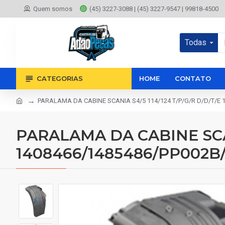
Quem somos
(45) 3227-3088 | (45) 3227-9547 | 99818-4500
Todas
CATEGORIAS
HOME
CONTATO
PARALAMA DA CABINE SCANIA S4/5 114/124 T/P/G/R D/D/T/E 
PARALAMA DA CABINE SCAN
1408466/1485486/PP002B