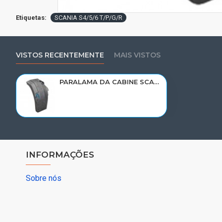
Etiquetas:
SCANIA S4/5/6 T/P/G/R
VISTOS RECENTEMENTE
MAIS VISTOS
PARALAMA DA CABINE SCANIA S4/5 114/124 T/P/G/R D/D/T/E 1408466/1485486/PP002B/PP002
INFORMAÇÕES
Sobre nós