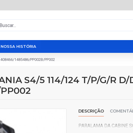
NOSSA HISTÓRIA
1408466/1485486/PP002B/PP002
IA S4/5 114/124 T/P/G/R D/
/PP002
DESCRIÇÃO
COMENTÁ
PARALAMA DA CABINE SC