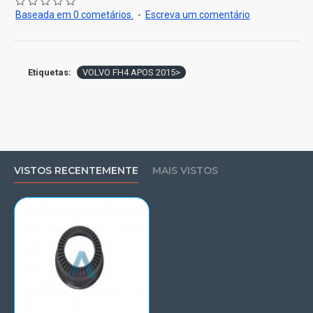
Baseada em 0 cometários.
-
Escreva um comentário
Etiquetas:
VOLVO FH4 APOS 2015>
VISTOS RECENTEMENTE
MAIS VISTOS