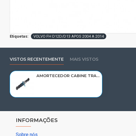
Etiquetas:
VOLVO FH D12D/D13 APOS 2004 A 2014
VISTOS RECENTEMENTE
MAIS VISTOS
AMORTECEDOR CABINE TRASEIRO VOLVO FH D12D/D13A 2004> ATE 2014< 21137458/CB0004
INFORMAÇÕES
Sobre nós