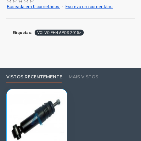
Baseada em 0 cometários.
-
Escreva um comentário
Etiquetas:
VOLVO FH4 APOS 2015>
VISTOS RECENTEMENTE
MAIS VISTOS