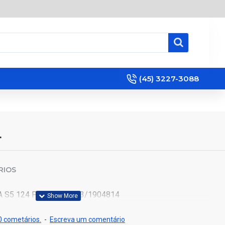
(45) 3227-3088
4
RIOS
 S5 124 P420 1858803/1904814
 cometários.
-
Escreva um comentário