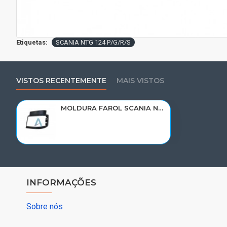
Etiquetas:
SCANIA NTG 124 P/G/R/S
VISTOS RECENTEMENTE
MAIS VISTOS
MOLDURA FAROL SCANIA NTG P/G/R/S LE 2427875/2443736/2609156
INFORMAÇÕES
Sobre nós