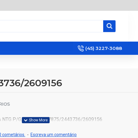
(45) 3227-3088
3736/2609156
RIOS
NTG P/G/R/S LE 2427875/2443736/2609156
 cometários.
-
Escreva um comentário