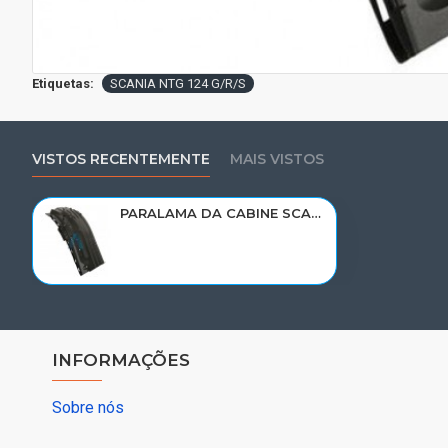
Etiquetas:
SCANIA NTG 124 G/R/S
VISTOS RECENTEMENTE
MAIS VISTOS
PARALAMA DA CABINE SCANIA NTG G/R/S PARTE DIANT LD 2298040/2599544
INFORMAÇÕES
Sobre nós