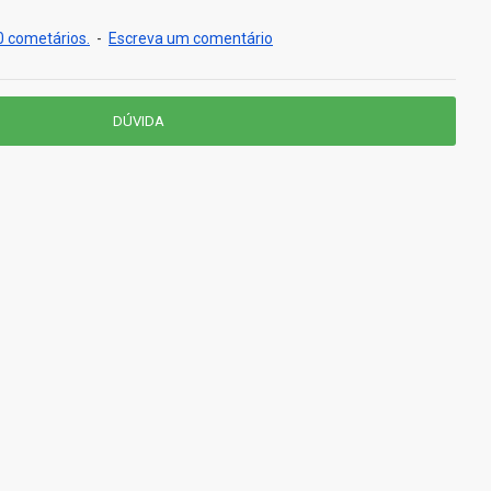
 cometários.
-
Escreva um comentário
DÚVIDA