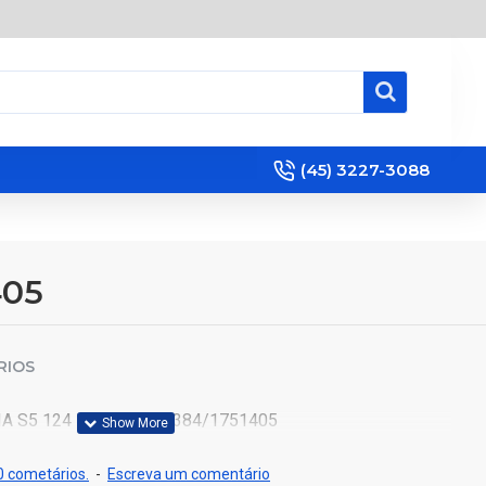
(45) 3227-3088
405
RIOS
A S5 124 R/G LE 1538384/1751405
 cometários.
-
Escreva um comentário