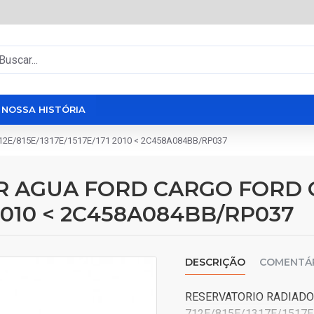
NOSSA HISTÓRIA
E/815E/1317E/1517E/171 2010 < 2C458A084BB/RP037
R AGUA FORD CARGO FORD
1 2010 < 2C458A084BB/RP037
DESCRIÇÃO
COMENTÁ
RESERVATORIO RADIADO
712E/815E/1317E/1517E