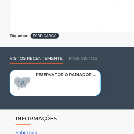
Etiquetas:
FORD CARGO
VISTOS RECENTEMENTE
MAIS VISTOS
RESERVATORIO RADIADOR AGUA FORD CARGO FORD CARGO 712E/815E/1317E/1517E/171 2010 < 2C458A084BB/RP037
INFORMAÇÕES
Sobre nós