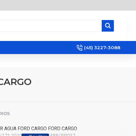
(45) 3227-3088
 CARGO
RIOS
R AGUA FORD CARGO FORD CARGO
/171 2010 < 2C458A084BB/RP037