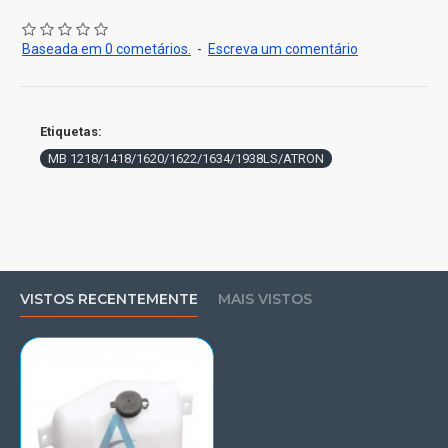
Baseada em 0 cometários.
-
Escreva um comentário
Etiquetas:
MB 1218/1418/1620/1622/1634/1938LS/ATRON
VISTOS RECENTEMENTE
MAIS VISTOS