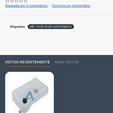
Baseada em 0 cometários.
-
Escreva um comentário
Etiquetas:
MB 1418/1618/1620/ONIBUS
VISTOS RECENTEMENTE
MAIS VISTOS