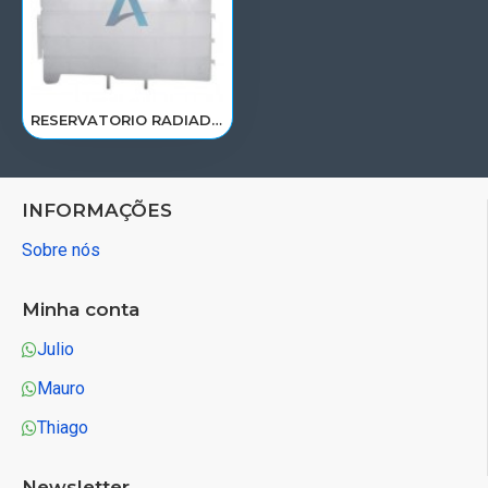
RESERVATORIO RADIADOR AGUA MB AXOR 2035/2036/2040/2041/2536/2540/2541/2640/2641/2644/O500RSD 9405010003/RP075
INFORMAÇÕES
Sobre nós
Minha conta
Julio
Mauro
Thiago
Newsletter