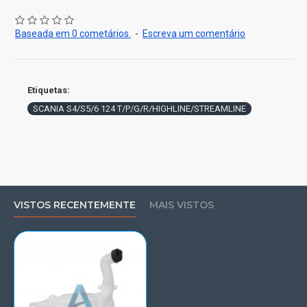
Baseada em 0 cometários.
-
Escreva um comentário
Etiquetas:
SCANIA S4/S5/6 124 T/P/G/R/HIGHLINE/STREAMLINE
VISTOS RECENTEMENTE
MAIS VISTOS