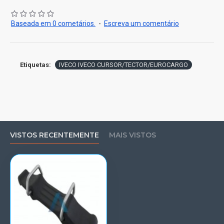
Baseada em 0 cometários.
-
Escreva um comentário
Etiquetas:
IVECO IVECO CURSOR/TECTOR/EUROCARGO
VISTOS RECENTEMENTE
MAIS VISTOS