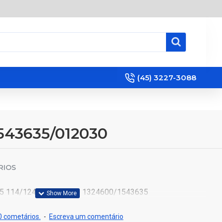
(45) 3227-3088
543635/012030
RIOS
5 114/124 T/P/R/G LD 1324600/1543635
 cometários.
-
Escreva um comentário