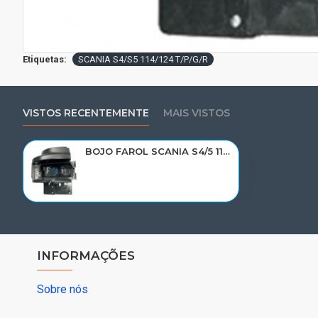
Etiquetas:
SCANIA S4/S5 114/124 T/P/G/R
VISTOS RECENTEMENTE
MAIS VISTOS
BOJO FAROL SCANIA S4/5 114/124 T/P/R/G LD 1324600/1543635/012030
INFORMAÇÕES
Sobre nós