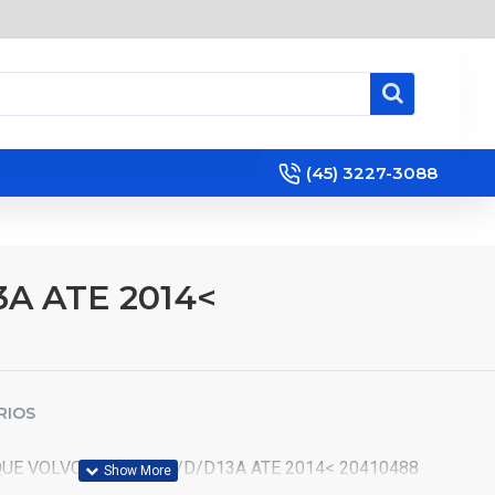
(45) 3227-3088
A ATE 2014<
RIOS
UE VOLVO FH D12A/C/D/D13A ATE 2014< 20410488