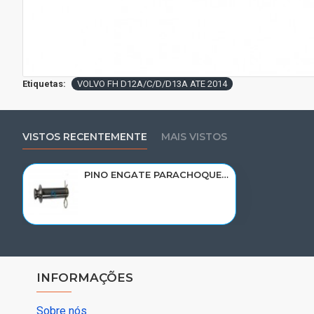
Etiquetas:
VOLVO FH D12A/C/D/D13A ATE 2014
VISTOS RECENTEMENTE
MAIS VISTOS
PINO ENGATE PARACHOQUE VOLVO FH D12A/C/D12/D13A ATE 2014< 20410488/1629391
INFORMAÇÕES
Sobre nós