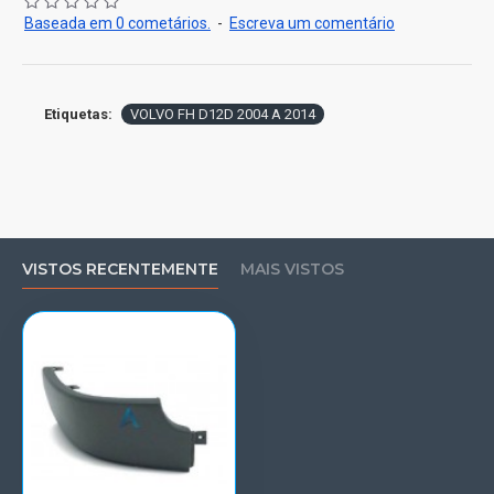
Baseada em 0 cometários.
-
Escreva um comentário
Etiquetas:
VOLVO FH D12D 2004 A 2014
VISTOS RECENTEMENTE
MAIS VISTOS