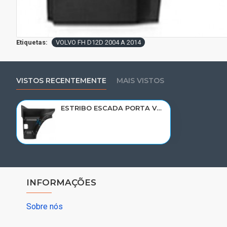
Etiquetas:
VOLVO FH D12D 2004 A 2014
VISTOS RECENTEMENTE
MAIS VISTOS
ESTRIBO ESCADA PORTA VOLVO FH12 D12D/D13A 2004 A 2014< LE 3175927
INFORMAÇÕES
Sobre nós