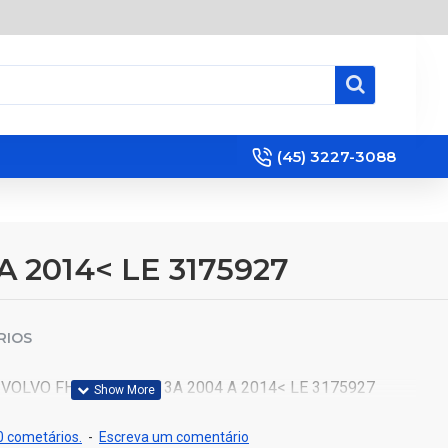
(45) 3227-3088
 2014< LE 3175927
RIOS
VOLVO FH12 D12D/D13A 2004 A 2014< LE 3175927
 cometários.
-
Escreva um comentário