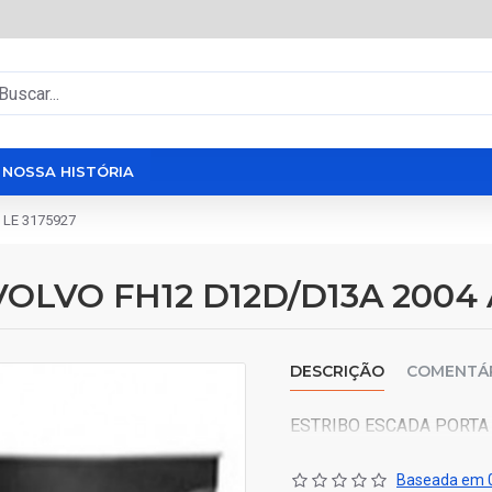
NOSSA HISTÓRIA
 LE 3175927
LVO FH12 D12D/D13A 2004 A
DESCRIÇÃO
COMENTÁ
ESTRIBO ESCADA PORTA 
Baseada em 0