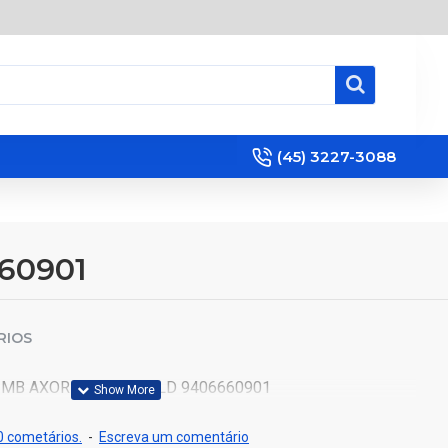
(45) 3227-3088
60901
RIOS
MB AXOR 1933/2533 LD 9406660901
 cometários.
-
Escreva um comentário