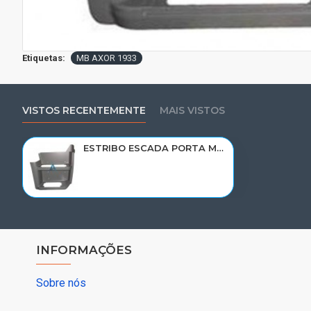
Etiquetas:
MB AXOR 1933
VISTOS RECENTEMENTE
MAIS VISTOS
ESTRIBO ESCADA PORTA MB AXOR 1933/2533 LD 9406660901
INFORMAÇÕES
Sobre nós