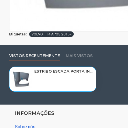
Etiquetas:
VOLVO FH4 APOS 2015>
VISTOS RECENTEMENTE
MAIS VISTOS
ESTRIBO ESCADA PORTA INFERIOR VOLVO FH4 APOS 2015> LD 21344649/82142373
INFORMAÇÕES
Sobre nós