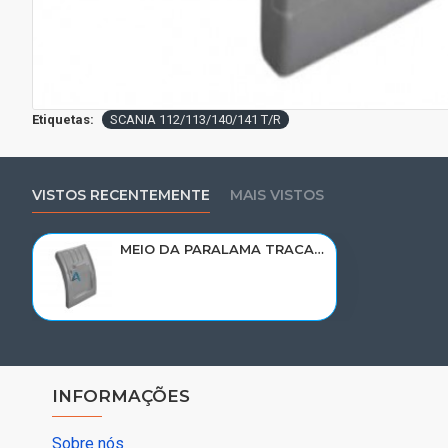
Etiquetas:
SCANIA 112/113/140/141 T/R
VISTOS RECENTEMENTE
MAIS VISTOS
MEIO DA PARALAMA TRACAO SCANIA 112/113 T/R PARTE TRAS LD E LE 1678122/1788021/006489
INFORMAÇÕES
Sobre nós