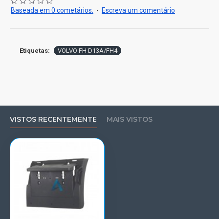
Baseada em 0 cometários.
-
Escreva um comentário
Etiquetas:
VOLVO FH D13A/FH4
VISTOS RECENTEMENTE
MAIS VISTOS