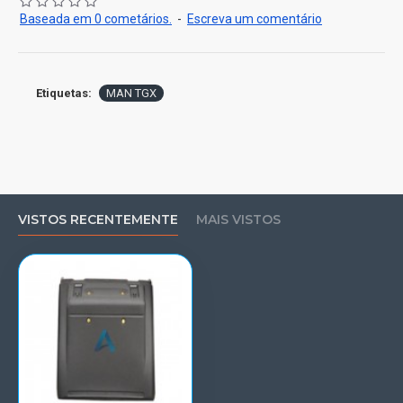
Baseada em 0 cometários.
-
Escreva um comentário
Etiquetas:
MAN TGX
VISTOS RECENTEMENTE
MAIS VISTOS