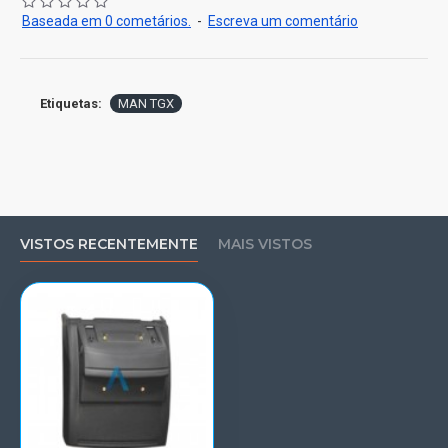
Baseada em 0 cometários.
-
Escreva um comentário
Etiquetas:
MAN TGX
VISTOS RECENTEMENTE
MAIS VISTOS