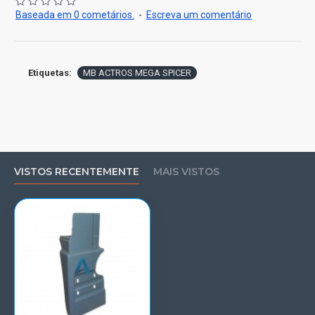
Baseada em 0 cometários.
-
Escreva um comentário
Etiquetas:
MB ACTROS MEGA SPICER
VISTOS RECENTEMENTE
MAIS VISTOS