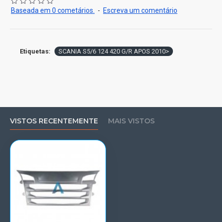
Baseada em 0 cometários.
-
Escreva um comentário
Etiquetas:
SCANIA S5/6 124 420 G/R APOS 2010>
VISTOS RECENTEMENTE
MAIS VISTOS