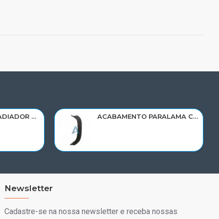
RESERVATORIO RADIADOR AGUA SCANIA 124 NTG P/G/R/S/XT 2019> 2545033/RP082
ACABAMENTO PARALAMA CABINE SCANIA NTG P/G/R/S LD PARTE DIANT 2298022
Newsletter
Cadastre-se na nossa newsletter e receba nossas