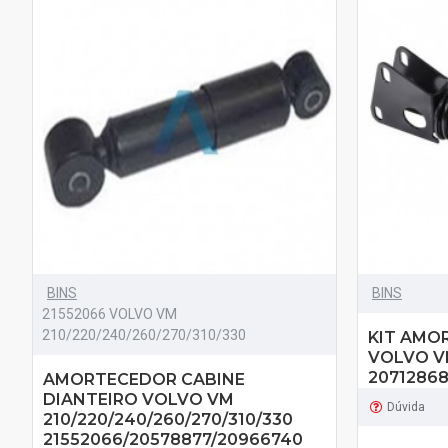
BINS
BINS
21552066 VOLVO VM
210/220/240/260/270/310/330
KIT AMO
VOLVO V
2071286
AMORTECEDOR CABINE
DIANTEIRO VOLVO VM
Dúvida
210/220/240/260/270/310/330
21552066/20578877/20966740