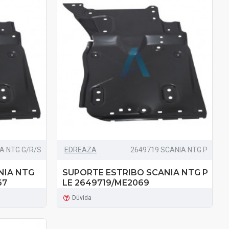
A NTG G/R/S
EDREAZA
2649719 SCANIA NTG P
NIA NTG
SUPORTE ESTRIBO SCANIA NTG P
67
LE 2649719/ME2069
Dúvida