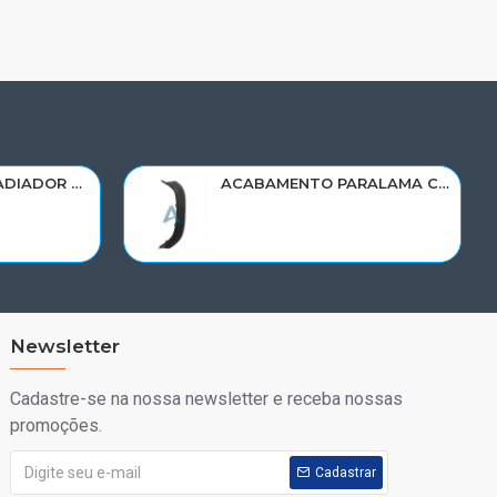
RESERVATORIO RADIADOR AGUA SCANIA 124 NTG P/G/R/S/XT 2019> 2545033/RP082
ACABAMENTO PARALAMA CABINE SCANIA NTG P/G/R/S LD PARTE DIANT 2298022
Newsletter
Cadastre-se na nossa newsletter e receba nossas
promoções.
Cadastrar