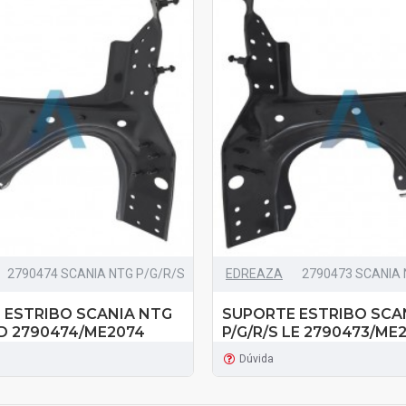
2790474 SCANIA NTG P/G/R/S
EDREAZA
2790473 SCANIA 
 ESTRIBO SCANIA NTG
SUPORTE ESTRIBO SCA
LD 2790474/ME2074
P/G/R/S LE 2790473/ME
Dúvida