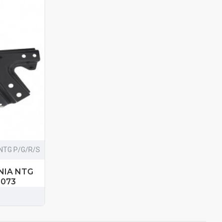
NTG P/G/R/S
NIA NTG
2073