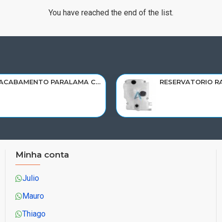
You have reached the end of the list.
ACABAMENTO PARALAMA CABINE SCANIA NTG P/G/R/S LD PARTE TRAS 2297996
Minha conta
Julio
Mauro
Thiago