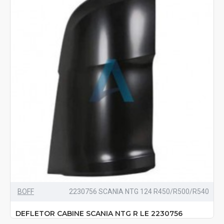
BOFF
2230756 SCANIA NTG 124 R450/R500/R540
DEFLETOR CABINE SCANIA NTG R LE 2230756