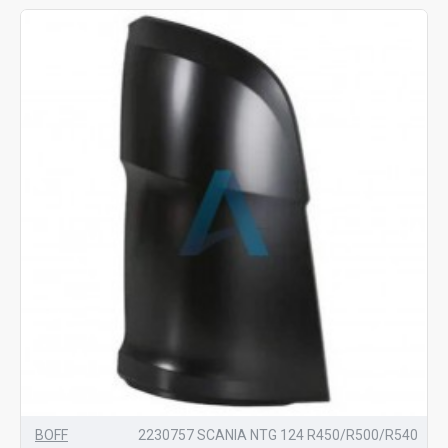
BOFF
2230757 SCANIA NTG 124 R450/R500/R540