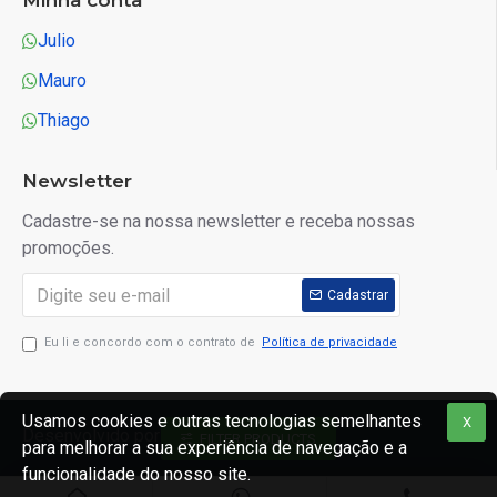
Minha conta
Julio
Mauro
Thiago
Newsletter
Cadastre-se na nossa newsletter e receba nossas
promoções.
Cadastrar
Eu li e concordo com o contrato de
Política de privacidade
Usamos cookies e outras tecnologias semelhantes
X
Desenvolvido por Zero Um Publicidade
FILTER PRODUCTS
para melhorar a sua experiência de navegação e a
funcionalidade do nosso site.