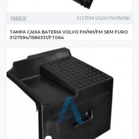
FABBOF
3127594 VOLVO FH/FM/NH
TAMPA CAIXA BATERIA VOLVO FH/NH/FM SEM FURO
3127594/1586331/FT064