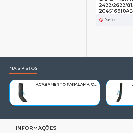
2422/2622/81
2C4516610A
Dúvida
MAIS VISTOS
ACABAMENTO PARALAMA CABINE SCANIA NTG P/G/R/S LE PARTE TRAS 2297995
INFORMAÇÕES