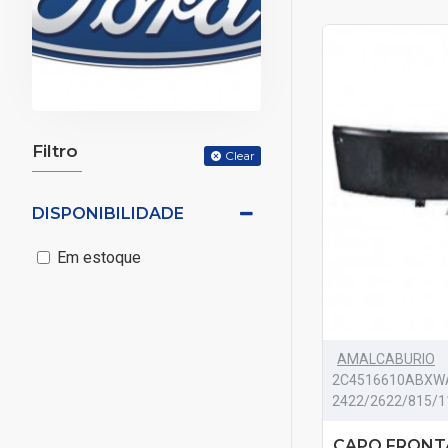
Filtro
Clear
DISPONIBILIDADE
Em estoque
AMALCABURIO
2C4516610ABXW
2422/2622/815/1
CAPO FRONT