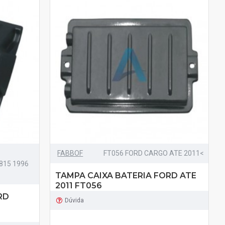
FABBOF
FT056 FORD CARGO ATE 2011<
815 1996
TAMPA CAIXA BATERIA FORD ATE
2011 FT056
RD
Dúvida