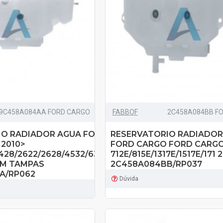
9C458A084AA FORD CARGO
FABBOF
2C458A084BB F
IO RADIADOR AGUA FORD
RESERVATORIO RADIADOR
2010>
FORD CARGO FORD CARG
428/2622/2628/4532/6332
712E/815E/1317E/1517E/171 2
EM TAMPAS
2C458A084BB/RP037
A/RP062
Dúvida