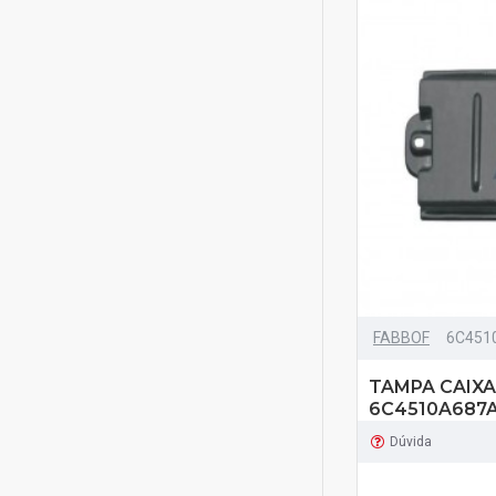
FABBOF
6C451
TAMPA CAIXA
6C4510A687
Dúvida