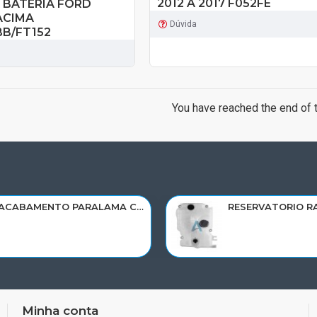
2012 A 2017 F052FE
 BATERIA FORD
ACIMA
Dúvida
B/FT152
You have reached the end of th
ACABAMENTO PARALAMA CABINE SCANIA NTG P/G/R/S LD PARTE TRAS 2297996
Minha conta