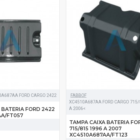
0A687AA FORD CARGO 2422
FABBOF
XC4510A687AA FORD CARGO 715/
A 2006<
 BATERIA FORD 2422
AA/FT057
TAMPA CAIXA BATERIA FO
715/815 1996 A 2007
XC4510A687AA/FT123