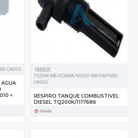
ORD CARGO
FABBOF
TQ200K MB/SCANIA/VOLVO VM/VW/FORD
CARGO
 AGUA
O
010 <
RESPIRO TANQUE COMBUSTIVEL
DIESEL TQ200K/1117686
Dúvida