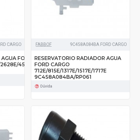
ORD CARGO
FABBOF
9C458A084BA FORD CARGO
 AGUA FORD CARGO
RESERVATORIO RADIADOR AGUA
/2628E/4532E/6332A
FORD CARGO
712E/815E/1317E/1517E/1717E
9C458A084BA/RP061
Dúvida