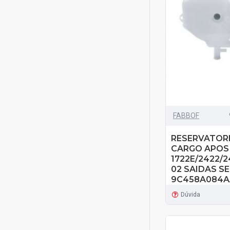
FABBOF
RESERVATOR
CARGO APOS 
1722E/2422/2
02 SAIDAS S
9C458A084A
Dúvida