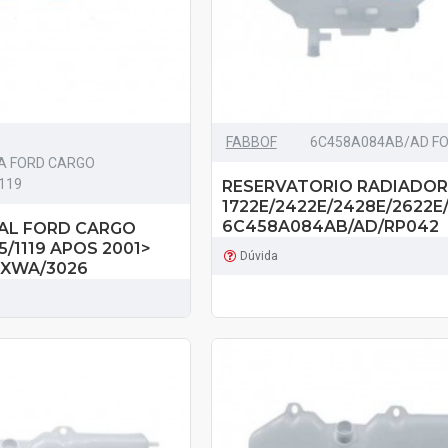
FABBOF
6C458A084AB/AD F
A FORD CARGO
119
RESERVATORIO RADIADOR
1722E/2422E/2428E/2622E
6C458A084AB/AD/RP042
AL FORD CARGO
5/1119 APOS 2001>
Dúvida
BXWA/3026