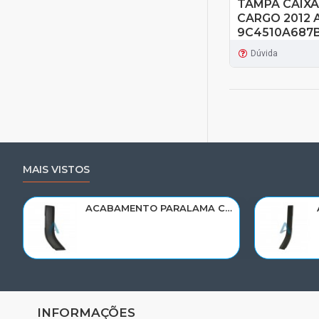
TAMPA CAIXA
CARGO 2012 
9C4510A687B
Dúvida
MAIS VISTOS
ACABAMENTO PARALAMA CABINE SCANIA NTG P/G/R/S LE PARTE TRAS 2297995
INFORMAÇÕES