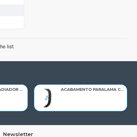
e list.
RESERVATORIO RADIADOR AGUA SCANIA 124 NTG P/G/R/S/XT 2019> 2545033/RP082
ACABAMENTO PARALAMA CABINE SCANIA NTG P/G/R/S LD PARTE DIANT 2298022
Newsletter