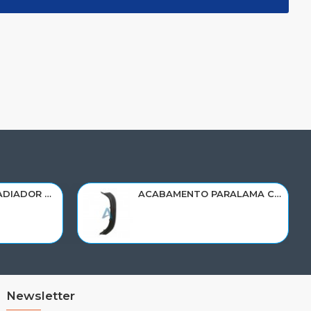
RESERVATORIO RADIADOR AGUA SCANIA 124 NTG P/G/R/S/XT 2019> 2545033/RP082
ACABAMENTO PARALAMA CABINE SCANIA NTG P/G/R/S LD PARTE DIANT 2298022
Newsletter