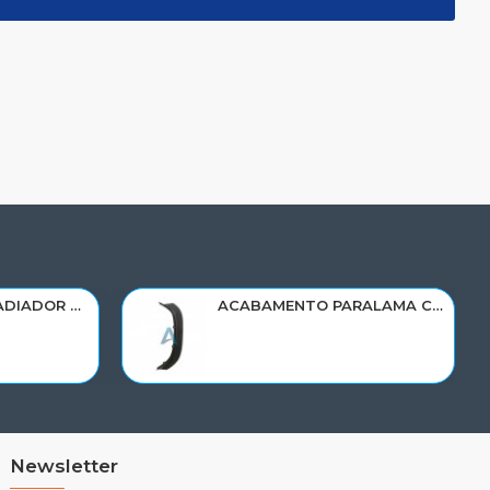
RESERVATORIO RADIADOR AGUA SCANIA 124 NTG P/G/R/S/XT 2019> 2545033/RP082
ACABAMENTO PARALAMA CABINE SCANIA NTG P/G/R/S LD PARTE DIANT 2298022
Newsletter