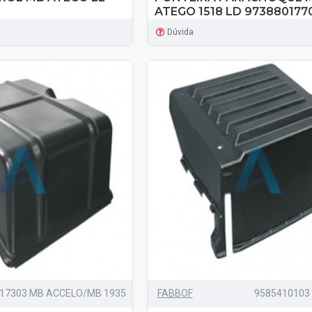
ATEGO 1518 LD 973880177
Dúvida
17303 MB ACCELO/MB 1935
FABBOF
9585410103