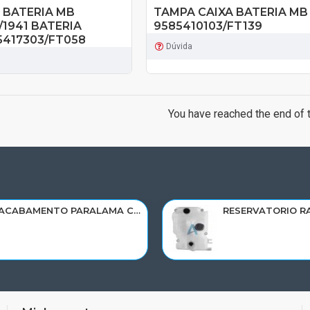
 BATERIA MB
TAMPA CAIXA BATERIA MB
/1941 BATERIA
9585410103/FT139
5417303/FT058
Dúvida
You have reached the end of th
ACABAMENTO PARALAMA CABINE SCANIA NTG P/G/R/S LD PARTE TRAS 2297996