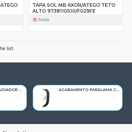
 ATEGO
TAPA SOL MB AXOR/ATEGO TETO
ALTO 9738110510/F029FE
Dúvida
e list.
RESERVATORIO RADIADOR AGUA SCANIA 124 NTG P/G/R/S/XT 2019> 2545033/RP082
ACABAMENTO PARALAMA CABINE SCANIA NTG P/G/R/S LD PARTE DIANT 2298022