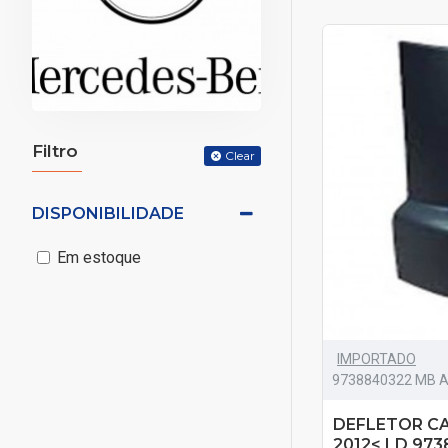
Filtro
Clear
DISPONIBILIDADE
Em estoque
IMPORTADO
9738840322 MB 
DEFLETOR CA
2012< LD 97