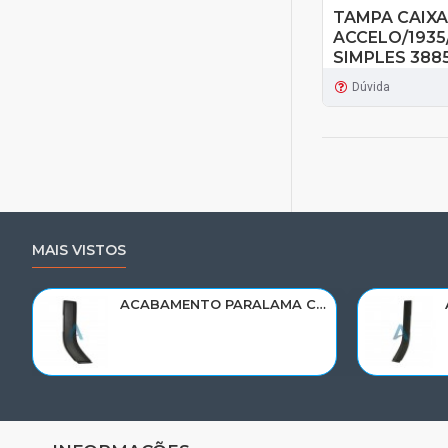
TAMPA CAIXA
ACCELO/1935
SIMPLES 388
Dúvida
MAIS VISTOS
ACABAMENTO PARALAMA CABINE SCANIA NTG P/G/R/S LE PARTE TRAS 2297995