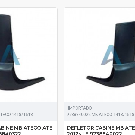
IMPORTADO
ATEGO 1418/1518
9738840022 MB ATEGO 1418/1518
BINE MB ATEGO ATE
DEFLETOR CABINE MB AT
38840322
2012< LE 9738840022