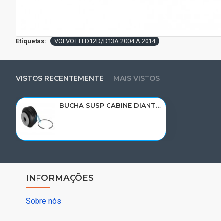
Etiquetas:
VOLVO FH D12D/D13A 2004 A 2014
VISTOS RECENTEMENTE
MAIS VISTOS
BUCHA SUSP CABINE DIANT VOLVO FH12D/D13A/FM C/TRAVA 20390840/R-2244
INFORMAÇÕES
Sobre nós