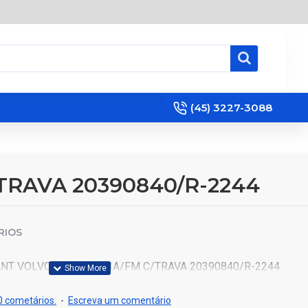
(45) 3227-3088
TRAVA 20390840/R-2244
RIOS
ANT VOLVO FH12D/D13A/FM C/TRAVA 20390840/R-2244
 cometários.
-
Escreva um comentário