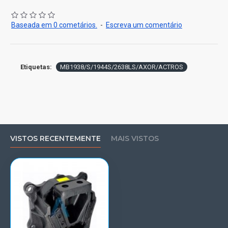
Rosca M 18 x 1,5 e rosca M 14 x 1,5.
CX ZF/CX MB
Baseada em 0 cometários.
-
Escreva um comentário
Etiquetas:
MB1938/S/1944S/2638LS/AXOR/ACTROS
VISTOS RECENTEMENTE
MAIS VISTOS