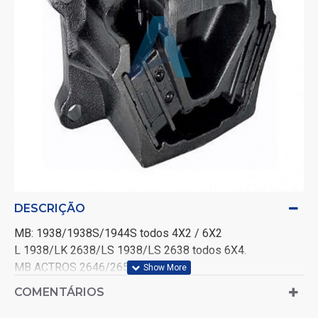
DESCRIÇÃO
MB: 1938/1938S/1944S todos 4X2 / 6X2
L 1938/LK 2638/LS 1938/LS 2638 todos 6X4.
MB ACTROS 2646/2651
Largura do coxim 114 mm. Espessura da base de fixação
COMENTÁRIOS
do coxim no chassi 20,5 mm.