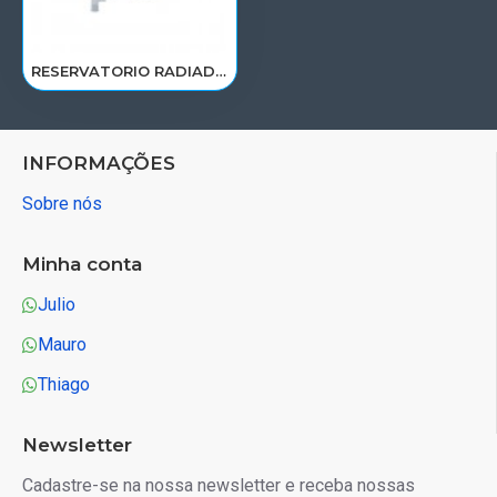
RESERVATORIO RADIADOR AGUA FORD CARGO 1722E/2422E/2428E/2622E/2628E/4532E/6332A 6C458A084AB/AD/RP042
INFORMAÇÕES
Sobre nós
Minha conta
Julio
Mauro
Thiago
Newsletter
Cadastre-se na nossa newsletter e receba nossas