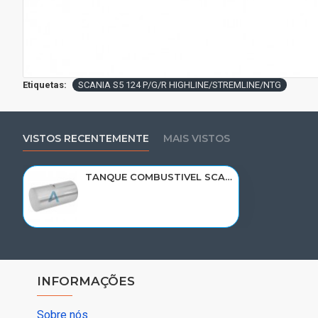
Etiquetas:
SCANIA S5 124 P/G/R HIGHLINE/STREMLINE/NTG
VISTOS RECENTEMENTE
MAIS VISTOS
TANQUE COMBUSTIVEL SCANIA S5 124 P/G/R HIGHLINE/STREMLINE/NTG 440 LTS 1776102/TQ141C
INFORMAÇÕES
Sobre nós