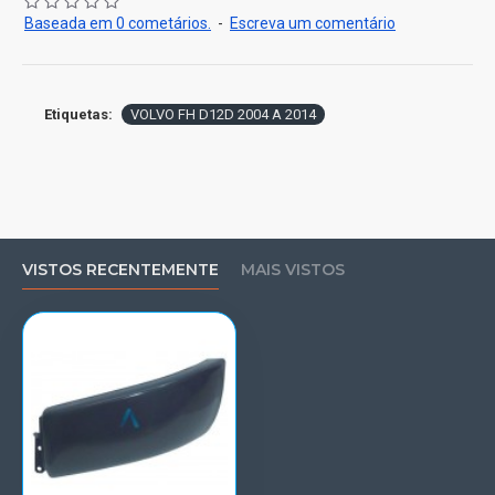
Baseada em 0 cometários.
-
Escreva um comentário
Etiquetas:
VOLVO FH D12D 2004 A 2014
VISTOS RECENTEMENTE
MAIS VISTOS