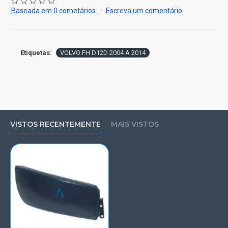
Baseada em 0 cometários.
-
Escreva um comentário
Etiquetas:
VOLVO FH D12D 2004 A 2014
VISTOS RECENTEMENTE
MAIS VISTOS