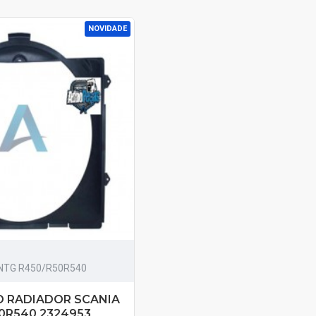
NOVIDADE
NTG R450/R50R540
O RADIADOR SCANIA
0R540 2324953