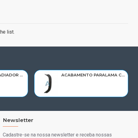
e list.
RESERVATORIO RADIADOR AGUA SCANIA 124 NTG P/G/R/S/XT 2019> 2545033/RP082
ACABAMENTO PARALAMA CABINE SCANIA NTG P/G/R/S LD PARTE DIANT 2298022
Newsletter
Cadastre-se na nossa newsletter e receba nossas