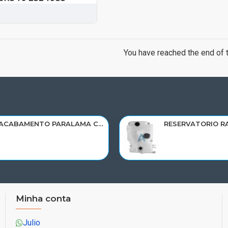
You have reached the end of th
ACABAMENTO PARALAMA CABINE SCANIA NTG P/G/R/S LD PARTE TRAS 2297996
Minha conta
Julio