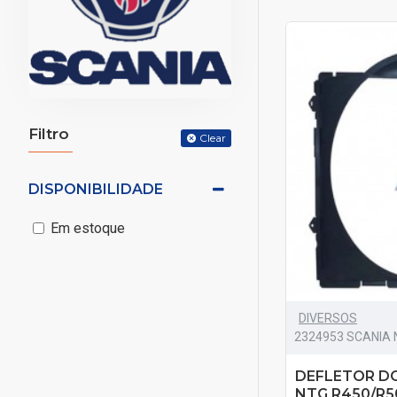
Filtro
Clear
DISPONIBILIDADE
Em estoque
DIVERSOS
2324953 SCANIA 
DEFLETOR D
NTG R450/R5