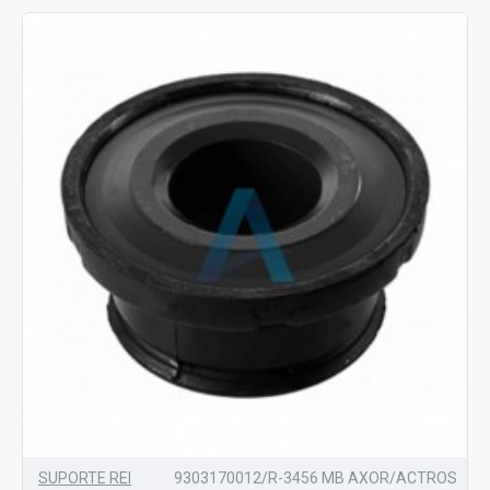
SUPORTE REI
9303170012/R-3456 MB AXOR/ACTROS